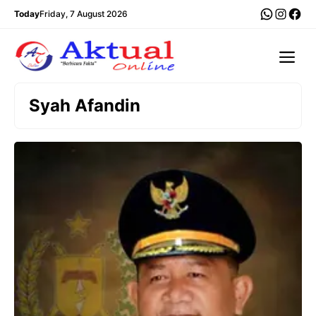
Langsung
WhatsA
Insta
Fac
Today
Friday, 7 August 2026
ke
isi
Me
Syah Afandin