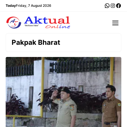
Langsung
WhatsA
Insta
Fac
Today
Friday, 7 August 2026
ke
isi
Me
Pakpak Bharat