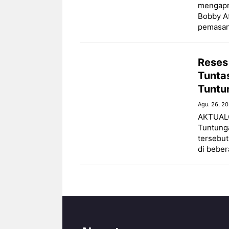
mengapr
Bobby Af
pemasa
Reses
Tunta
Tuntu
Agu. 26, 2
AKTUALO
Tuntunga
tersebut
di bebe