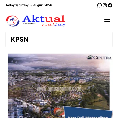
Langsung
WhatsA
Insta
Fac
Today
Saturday, 8 August 2026
ke
isi
Me
KPSN