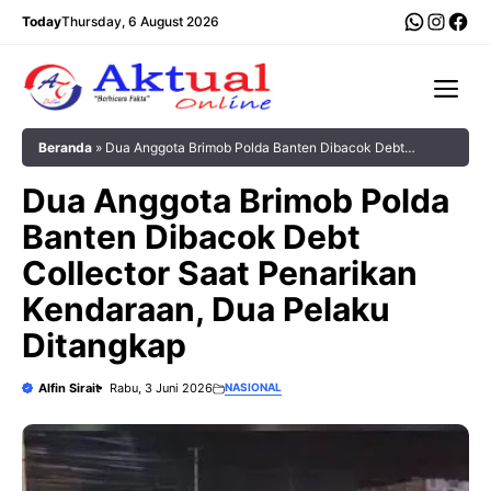
Langsung
WhatsA
Insta
Fac
Today
Thursday, 6 August 2026
ke
isi
Me
Beranda
»
Dua Anggota Brimob Polda Banten Dibacok Debt
Collector Saat Penarikan Kendaraan, Dua Pelaku Ditangkap
Dua Anggota Brimob Polda
Banten Dibacok Debt
Collector Saat Penarikan
Kendaraan, Dua Pelaku
Ditangkap
Alfin Sirait
Rabu, 3 Juni 2026
NASIONAL