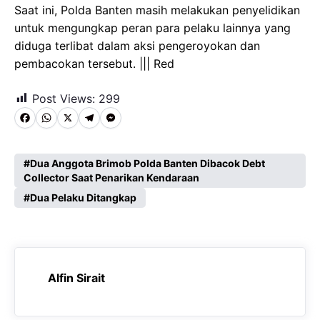
Saat ini, Polda Banten masih melakukan penyelidikan
untuk mengungkap peran para pelaku lainnya yang
diduga terlibat dalam aksi pengeroyokan dan
pembacokan tersebut. ||| Red
Post Views:
299
F
W
X
T
M
a
h
e
e
c
a
l
s
Dua Anggota Brimob Polda Banten Dibacok Debt
Collector Saat Penarikan Kendaraan
e
t
e
s
Dua Pelaku Ditangkap
b
s
g
e
o
A
r
n
o
p
a
g
k
p
m
e
Alfin Sirait
r