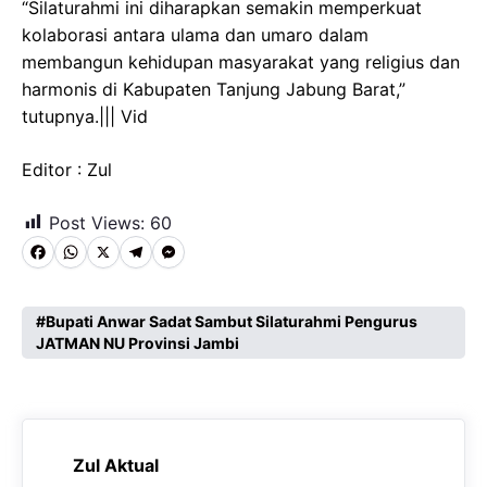
“Silaturahmi ini diharapkan semakin memperkuat
kolaborasi antara ulama dan umaro dalam
membangun kehidupan masyarakat yang religius dan
harmonis di Kabupaten Tanjung Jabung Barat,”
tutupnya.||| Vid
Editor : Zul
Post Views:
60
F
W
X
T
M
a
h
e
e
c
a
l
s
Bupati Anwar Sadat Sambut Silaturahmi Pengurus
JATMAN NU Provinsi Jambi
e
t
e
s
b
s
g
e
o
A
r
n
o
p
a
g
Zul Aktual