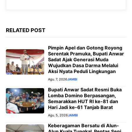
k
p
m
e
r
RELATED POST
Pimpin Apel dan Gotong Royong
Serentak Pramuka, Bupati Anwar
Sadat Ajak Generasi Muda
Wujudkan Dasa Darma Melalui
Aksi Nyata Peduli Lingkungan
Agu. 7, 2026
JAMBI
Bupati Anwar Sadat Resmi Buka
Lomba Domino Berpasangan,
Semarakkan HUT RI ke-81 dan
Hari Jadi ke-61 Tanjab Barat
Agu. 5, 2026
JAMBI
Keberagaman Bersatu di Alun-
Alun Kuala Tungkal, Pentas Seni