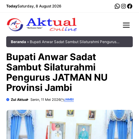
Langsung
WhatsA
Insta
Fac
Today
Saturday, 8 August 2026
ke
isi
Me
Beranda
»
Bupati Anwar Sadat Sambut Silaturahmi Pengurus
JATMAN NU Provinsi Jambi
Bupati Anwar Sadat
Sambut Silaturahmi
Pengurus JATMAN NU
Provinsi Jambi
Zul Aktual
Senin, 11 Mei 2026
JAMBI