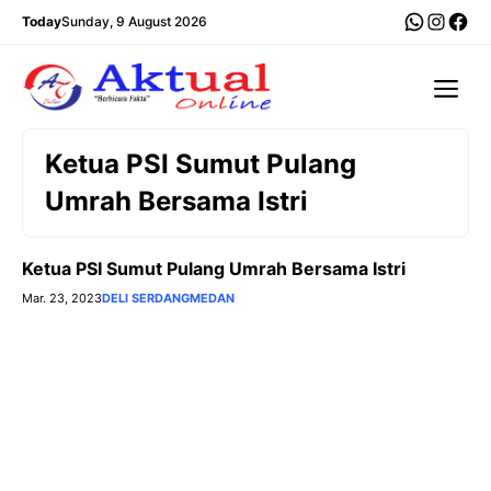
Langsung
WhatsA
Insta
Fac
Today
Sunday, 9 August 2026
ke
isi
Me
Ketua PSI Sumut Pulang
Umrah Bersama Istri
Ketua PSI Sumut Pulang Umrah Bersama Istri
Mar. 23, 2023
DELI SERDANG
MEDAN