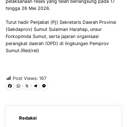
pelaksanaan reses yang telah berlangsung pada 17
hingga 26 Mei 2026.
Turut hadir Penjabat (Pj) Sekretaris Daerah Provinsi
(Sekdaprov) Sumut Sulaiman Harahap, unsur
Forkopimda Sumut, serta jajaran organisasi
perangkat daerah (OPD) di lingkungan Pemprov
Sumut.(Red/rel)
Post Views:
167
F
W
X
T
M
a
h
e
e
c
a
l
s
e
t
e
s
Redaksi
b
s
g
e