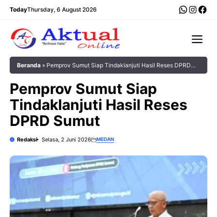
Langsung
WhatsA
Insta
Fac
Today
Thursday, 6 August 2026
ke
isi
Me
Beranda
»
Pemprov Sumut Siap Tindaklanjuti Hasil Reses DPRD
Sumut
Pemprov Sumut Siap
Tindaklanjuti Hasil Reses
DPRD Sumut
Redaksi
Selasa, 2 Juni 2026
MEDAN