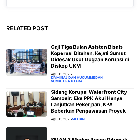
o
A
r
n
o
p
a
g
k
p
m
e
RELATED POST
r
‎Gaji Tiga Bulan Asisten Bisnis
Koperasi Ditahan, Kejati Sumut
Didesak Usut Dugaan Korupsi di
Diskop UKM
Agu. 6, 2026
KRIMINAL DAN HUKUM
MEDAN
SUMATERA UTARA
Sidang Korupsi Waterfront City
Samosir: Eks PPK Akui Hanya
Lanjutkan Pekerjaan, KPA
Beberkan Pengawasan Proyek
Agu. 6, 2026
MEDAN
SMAN 3 Medan Resmi Ditunjuk