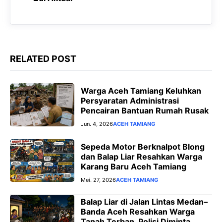
k
p
m
e
r
RELATED POST
Warga Aceh Tamiang Keluhkan
Persyaratan Administrasi
Pencairan Bantuan Rumah Rusak
Jun. 4, 2026
ACEH TAMIANG
Sepeda Motor Berknalpot Blong
dan Balap Liar Resahkan Warga
Karang Baru Aceh Tamiang
Mei. 27, 2026
ACEH TAMIANG
Balap Liar di Jalan Lintas Medan–
Banda Aceh Resahkan Warga
Tanah Terban, Polisi Diminta