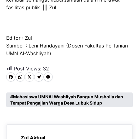
fasilitas publik. ||| Zul
Editor : Zul
Sumber : Leni Handayani (Dosen Fakultas Pertanian
UMN Al-Washliyah)
Post Views:
32
F
W
X
T
M
a
h
e
e
c
a
l
s
Mahasiswa UMNAl Washliyah Bangun Musholla dan
Tempat Pengajian Warga Desa Lubuk Sidup
e
t
e
s
b
s
g
e
o
A
r
n
o
p
a
g
Zul Aktual