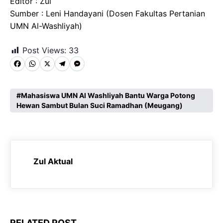
Editor : Zul
Sumber : Leni Handayani (Dosen Fakultas Pertanian
UMN Al-Washliyah)
Post Views:
33
F
W
X
T
M
a
h
e
e
c
a
l
s
Mahasiswa UMN Al Washliyah Bantu Warga Potong
Hewan Sambut Bulan Suci Ramadhan (Meugang)
e
t
e
s
b
s
g
e
o
A
r
n
o
p
a
g
Zul Aktual
k
p
m
e
r
RELATED POST