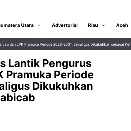
Sumatera Utara
Advertorial
Riau
Aceh
arcab dan LPK Pramuka Periode 2026–2031, Sekaligus Dikukuhkan sebagai Ke
s Lantik Pengurus
K Pramuka Periode
aligus Dikukuhkan
Mabicab