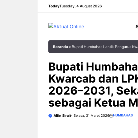
Langsung
Today
Tuesday, 4 August 2026
ke
isi
Beranda
»
Bupati Humbahas Lantik Pengurus Kw
Bupati Humbaha
Kwarcab dan LP
2026–2031, Sek
sebagai Ketua 
HUMBAHAS
Alfin Sirait
Selasa, 31 Maret 2026