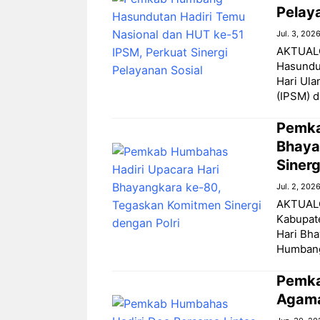
Pelay
Jul. 3, 202
AKTUALO
Hasundu
Hari Ula
(IPSM) d
Pemka
Bhaya
Sinerg
Jul. 2, 202
AKTUALO
Kabupat
Hari Bha
Humbang
Pemka
Agama