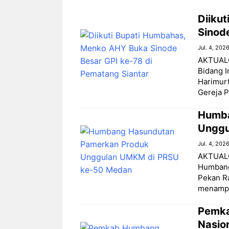
Diiku
Sinod
Jul. 4, 202
AKTUALON
Bidang I
Harimur
Gereja P
Humba
Unggu
Jul. 4, 202
AKTUALO
Humbang
Pekan R
menampi
Pemka
Nasio