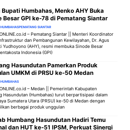
ti Bupati Humbahas, Menko AHY Buka
e Besar GPI ke-78 di Pematang Siantar
6
HUMBAHAS
PEMATANG SIANTAR
LINE.co.id – Pematang Siantar || Menteri Koordinator
nfrastruktur dan Pembangunan Kewilayahan, Dr. Agus
ti Yudhoyono (AHY), resmi membuka Sinode Besar
entakosta Indonesia (GPI)
ng Hasundutan Pamerkan Produk
lan UMKM di PRSU ke-50 Medan
6
HUMBAHAS
NLINE.co.id – Medan || Pemerintah Kabupaten
 Hasundutan (Humbahas) turut berpartisipasi dalam
aya Sumatera Utara (PRSU) ke-50 di Medan dengan
lkan berbagai produk unggulan
b Humbang Hasundutan Hadiri Temu
nal dan HUT ke-51 IPSM, Perkuat Sinergi