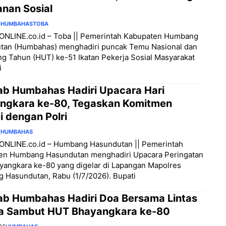
anan Sosial
6
HUMBAHAS
TOBA
NLINE.co.id – Toba || Pemerintah Kabupaten Humbang
tan (Humbahas) menghadiri puncak Temu Nasional dan
ng Tahun (HUT) ke-51 Ikatan Pekerja Sosial Masyarakat
i
b Humbahas Hadiri Upacara Hari
ngkara ke-80, Tegaskan Komitmen
i dengan Polri
6
HUMBAHAS
NLINE.co.id – Humbang Hasundutan || Pemerintah
en Humbang Hasundutan menghadiri Upacara Peringatan
yangkara ke-80 yang digelar di Lapangan Mapolres
 Hasundutan, Rabu (1/7/2026). Bupati
b Humbahas Hadiri Doa Bersama Lintas
 Sambut HUT Bhayangkara ke-80