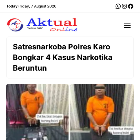
Langsung
WhatsA
Insta
Fac
Today
Friday, 7 August 2026
ke
isi
Me
Satresnarkoba Polres Karo
Bongkar 4 Kasus Narkotika
Beruntun