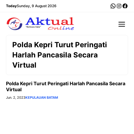
Langsung
WhatsA
Insta
Fac
Today
Sunday, 9 August 2026
ke
isi
Me
Polda Kepri Turut Peringati
Harlah Pancasila Secara
Virtual
Polda Kepri Turut Peringati Harlah Pancasila Secara
Virtual
Jun. 2, 2023
KEPULAUAN BATAM