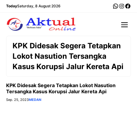
Langsung
WhatsA
Insta
Fac
Today
Saturday, 8 August 2026
ke
isi
Me
KPK Didesak Segera Tetapkan
Lokot Nasution Tersangka
Kasus Korupsi Jalur Kereta Api
KPK Didesak Segera Tetapkan Lokot Nasution
Tersangka Kasus Korupsi Jalur Kereta Api
Sep. 25, 2023
MEDAN