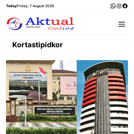
Langsung
WhatsA
Insta
Fac
Today
Friday, 7 August 2026
ke
isi
Me
Kortastipidkor