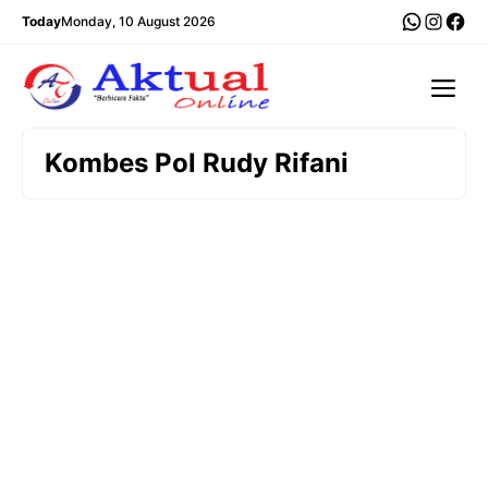
Langsung
WhatsA
Insta
Fac
Today
Monday, 10 August 2026
ke
isi
Me
Kombes Pol Rudy Rifani