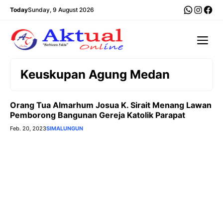
Langsung
WhatsA
Insta
Fac
Today
Sunday, 9 August 2026
ke
isi
Me
Keuskupan Agung Medan
Orang Tua Almarhum Josua K. Sirait Menang Lawan
Pemborong Bangunan Gereja Katolik Parapat
Feb. 20, 2023
SIMALUNGUN