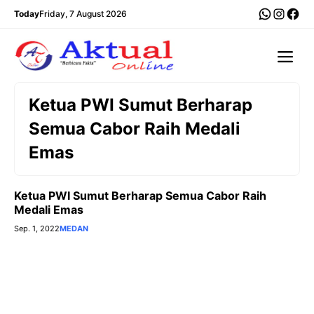
Langsung
WhatsA
Insta
Fac
Today
Friday, 7 August 2026
ke
isi
Me
Ketua PWI Sumut Berharap
Semua Cabor Raih Medali
Emas
Ketua PWI Sumut Berharap Semua Cabor Raih
Medali Emas
Sep. 1, 2022
MEDAN