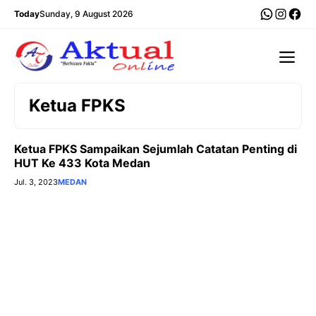
Langsung
WhatsA
Insta
Fac
Today
Sunday, 9 August 2026
ke
isi
Me
Ketua FPKS
Ketua FPKS Sampaikan Sejumlah Catatan Penting di
HUT Ke 433 Kota Medan
Jul. 3, 2023
MEDAN