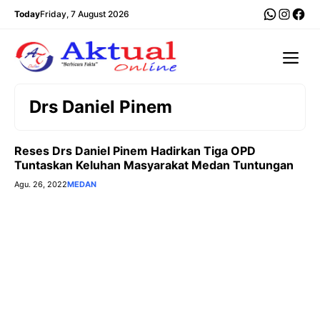
Langsung
WhatsA
Insta
Fac
Today
Friday, 7 August 2026
ke
isi
Me
Drs Daniel Pinem
Reses Drs Daniel Pinem Hadirkan Tiga OPD
Tuntaskan Keluhan Masyarakat Medan Tuntungan
Agu. 26, 2022
MEDAN