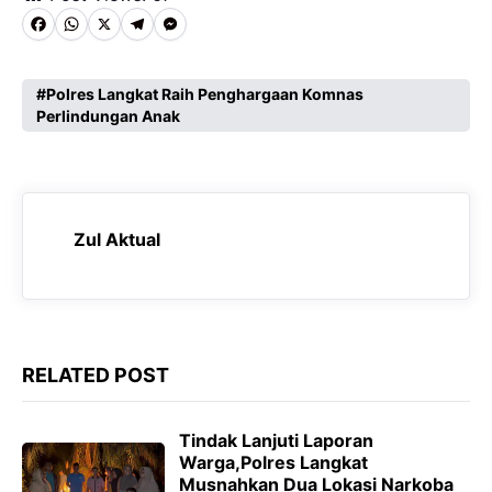
F
W
X
T
M
a
h
e
e
c
a
l
s
Polres Langkat Raih Penghargaan Komnas
Perlindungan Anak
e
t
e
s
b
s
g
e
o
A
r
n
o
p
a
g
Zul Aktual
k
p
m
e
r
RELATED POST
Tindak Lanjuti Laporan
Warga,Polres Langkat
Musnahkan Dua Lokasi Narkoba