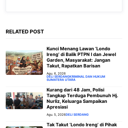
b
s
g
e
o
A
r
n
o
p
a
g
k
p
m
e
RELATED POST
r
‎Kunci Menang Lawan ‘Londo
Ireng’ di Balik PTPN I dan Jewel
Garden, Masyarakat: Jangan
Takut, Rapatkan Barisan
Agu. 6, 2026
DELI SERDANG
KRIMINAL DAN HUKUM
SUMATERA UTARA
Kurang dari 48 Jam, Polisi
Tangkap Terduga Pembunuh Hj.
Nurliz, Keluarga Sampaikan
Apresiasi
Agu. 5, 2026
DELI SERDANG
Tak Takut ‘Londo Ireng’ di Pihak