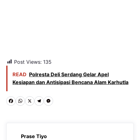
Post Views:
135
READ
Polresta Deli Serdang Gelar Apel
Kesiapan dan Antisipasi Bencana Alam Karhutla
F
W
X
T
M
a
h
e
e
c
a
l
s
e
t
e
s
Prase Tiyo