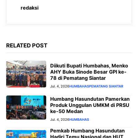
k
p
m
e
redaksi
r
RELATED POST
Diikuti Bupati Humbahas, Menko
AHY Buka Sinode Besar GPI ke-
78 di Pematang Siantar
Jul. 4, 2026
HUMBAHAS
PEMATANG SIANTAR
Humbang Hasundutan Pamerkan
Produk Unggulan UMKM di PRSU
ke-50 Medan
Jul. 4, 2026
HUMBAHAS
Pemkab Humbang Hasundutan
Hadiri Temu Nasional dan HUT