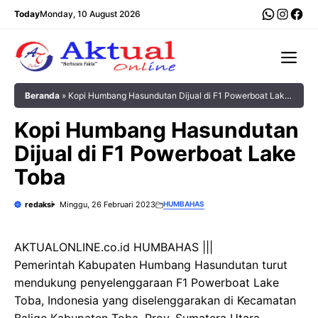
Langsung
WhatsA
Insta
Fac
Today
Monday, 10 August 2026
ke
isi
Me
Beranda
»
Kopi Humbang Hasundutan Dijual di F1 Powerboat Lake
Toba
Kopi Humbang Hasundutan
Dijual di F1 Powerboat Lake
Toba
redaksi
Minggu, 26 Februari 2023
HUMBAHAS
AKTUALONLINE.co.id HUMBAHAS |||
Pemerintah Kabupaten Humbang Hasundutan turut
mendukung penyelenggaraan F1 Powerboat Lake
Toba, Indonesia yang diselenggarakan di Kecamatan
Balige Kabupaten Toba, Prov. Sumatera Utara.