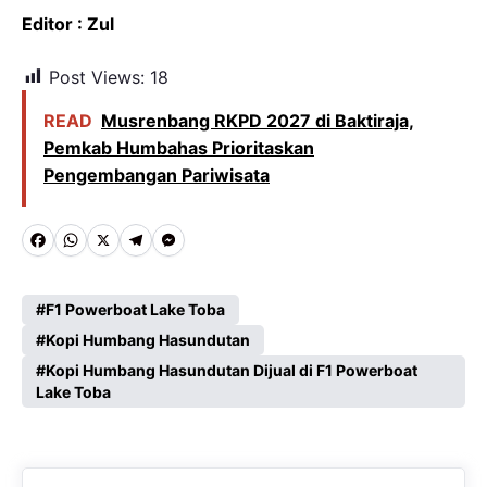
Editor : Zul
Post Views:
18
READ
Musrenbang RKPD 2027 di Baktiraja,
Pemkab Humbahas Prioritaskan
Pengembangan Pariwisata
F
W
X
T
M
a
h
e
e
c
a
l
s
F1 Powerboat Lake Toba
e
Kopi Humbang Hasundutan
t
e
s
Kopi Humbang Hasundutan Dijual di F1 Powerboat
b
s
g
e
Lake Toba
o
A
r
n
o
p
a
g