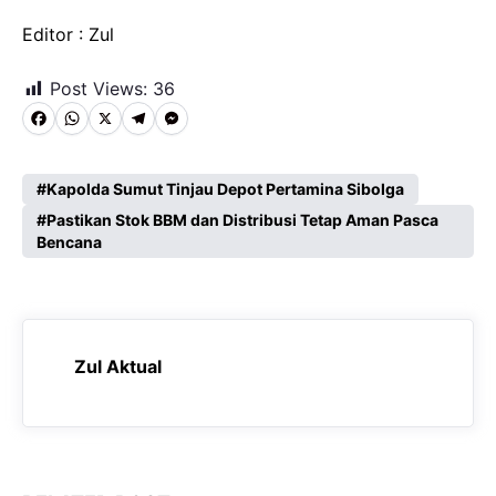
Editor : Zul
Post Views:
36
F
W
X
T
M
a
h
e
e
c
a
l
s
Kapolda Sumut Tinjau Depot Pertamina Sibolga
e
Pastikan Stok BBM dan Distribusi Tetap Aman Pasca
t
e
s
Bencana
b
s
g
e
o
A
r
n
o
p
a
g
k
p
m
e
Zul Aktual
r