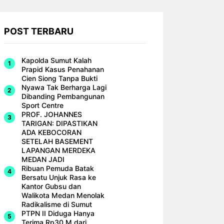
POST TERBARU
Kapolda Sumut Kalah
Prapid Kasus Penahanan
Cien Siong Tanpa Bukti
Nyawa Tak Berharga Lagi
Dibanding Pembangunan
Sport Centre
PROF. JOHANNES
TARIGAN: DIPASTIKAN
ADA KEBOCORAN
SETELAH BASEMENT
LAPANGAN MERDEKA
MEDAN JADI
Ribuan Pemuda Batak
Bersatu Unjuk Rasa ke
Kantor Gubsu dan
Walikota Medan Menolak
Radikalisme di Sumut
PTPN II Diduga Hanya
Terima Rp30 M dari