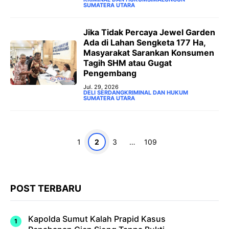
SUMATERA UTARA
‎Jika Tidak Percaya Jewel Garden
Ada di Lahan Sengketa 177 Ha,
Masyarakat Sarankan Konsumen
Tagih SHM atau Gugat
Pengembang
Jul. 29, 2026
DELI SERDANG
KRIMINAL DAN HUKUM
SUMATERA UTARA
Halaman
Halaman
Halaman
Halaman
1
2
3
…
109
POST TERBARU
Kapolda Sumut Kalah Prapid Kasus