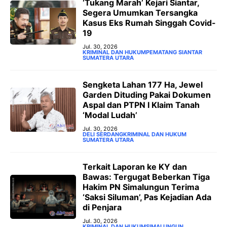
‘Tukang Marah’ Kejari Siantar,
Segera Umumkan Tersangka
Kasus Eks Rumah Singgah Covid-
19
Jul. 30, 2026
KRIMINAL DAN HUKUM
PEMATANG SIANTAR
SUMATERA UTARA
Sengketa Lahan 177 Ha, Jewel
Garden Dituding Pakai Dokumen
Aspal dan PTPN I Klaim Tanah
‘Modal Ludah’
Jul. 30, 2026
DELI SERDANG
KRIMINAL DAN HUKUM
SUMATERA UTARA
‎Terkait Laporan ke KY dan
Bawas: Tergugat Beberkan Tiga
Hakim PN Simalungun Terima
‘Saksi Siluman’, Pas Kejadian Ada
di Penjara
Jul. 30, 2026
KRIMINAL DAN HUKUM
SIMALUNGUN