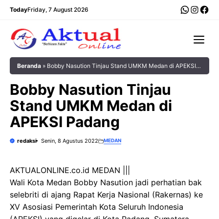
Langsung
WhatsA
Insta
Fac
Today
Friday, 7 August 2026
ke
isi
Me
Beranda
»
Bobby Nasution Tinjau Stand UMKM Medan di APEKSI
Padang
Bobby Nasution Tinjau
Stand UMKM Medan di
APEKSI Padang
redaksi
Senin, 8 Agustus 2022
MEDAN
AKTUALONLINE.co.id MEDAN |||
Wali Kota Medan Bobby Nasution jadi perhatian bak
selebriti di ajang Rapat Kerja Nasional (Rakernas) ke
XV Asosiasi Pemerintah Kota Seluruh Indonesia
(APEKSI) yang digelar di Kota Padang, Sumatera