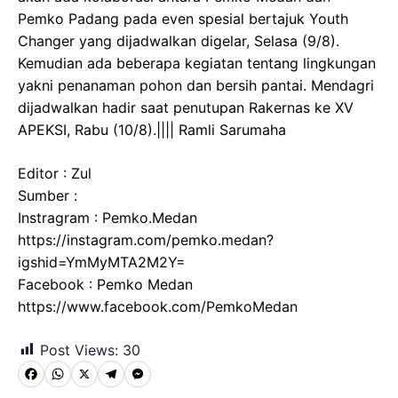
Pemko Padang pada even spesial bertajuk Youth
Changer yang dijadwalkan digelar, Selasa (9/8).
Kemudian ada beberapa kegiatan tentang lingkungan
yakni penanaman pohon dan bersih pantai. Mendagri
dijadwalkan hadir saat penutupan Rakernas ke XV
APEKSI, Rabu (10/8).|||| Ramli Sarumaha
Editor : Zul
Sumber :
Instragram : Pemko.Medan
https://instagram.com/pemko.medan?
igshid=YmMyMTA2M2Y=
Facebook : Pemko Medan
https://www.facebook.com/PemkoMedan
Post Views:
30
F
W
X
T
M