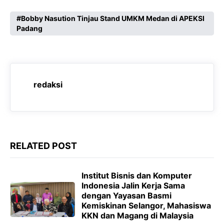
a
h
e
e
c
a
l
s
Bobby Nasution Tinjau Stand UMKM Medan di APEKSI
Padang
e
t
e
s
b
s
g
e
o
A
r
n
o
p
a
g
redaksi
k
p
m
e
r
RELATED POST
Institut Bisnis dan Komputer
Indonesia Jalin Kerja Sama
dengan Yayasan Basmi
Kemiskinan Selangor, Mahasiswa
KKN dan Magang di Malaysia