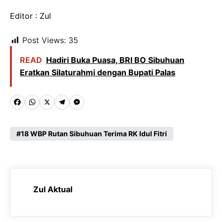
Editor : Zul
Post Views:
35
READ
Hadiri Buka Puasa, BRI BO Sibuhuan
Eratkan Silaturahmi dengan Bupati Palas
F
W
X
T
M
a
h
e
e
c
a
l
s
18 WBP Rutan Sibuhuan Terima RK Idul Fitri
e
t
e
s
b
s
g
e
o
A
r
n
Zul Aktual
o
p
a
g
k
p
m
e