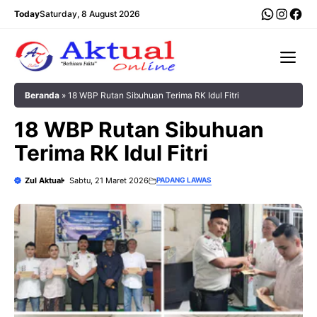
Langsung
WhatsA
Insta
Fac
Today
Saturday, 8 August 2026
ke
isi
Me
Beranda
»
18 WBP Rutan Sibuhuan Terima RK Idul Fitri
18 WBP Rutan Sibuhuan
Terima RK Idul Fitri
Zul Aktual
Sabtu, 21 Maret 2026
PADANG LAWAS