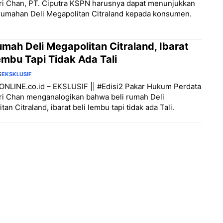
ri Chan, PT. Ciputra KSPN harusnya dapat menunjukkan
umahan Deli Megapolitan Citraland kepada konsumen.
Rumah Deli Megapolitan Citraland, Ibarat
embu Tapi Tidak Ada Tali
6
EKSKLUSIF
LINE.co.id – EKSLUSIF || ‎#Edisi2 Pakar Hukum Perdata
ri Chan menganalogikan bahwa beli rumah Deli
an Citraland, ibarat beli lembu tapi tidak ada Tali.