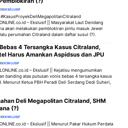
Pemblokiran (?)
26
EKSKLUSIF
2 #KasusProyekDeliMegapolitanCitraland
LINE.co.id – Ekslusif || Masyarakat Laut Dendang
na akan melakukan pemblokiran pintu masuk Jewel
lalu perumahan Citraland dalam daftar susul (?).
 Bebas 4 Tersangka Kasus Citraland,
tel Harus Amankan Aspidsus dan JPU
26
EKSKLUSIF
ONLINE.co.id – Ekslusif || Kejatisu mengumumkan
n banding atas putusan vonis bebas 4 tersangka kasus
d. Menurut Ketua PBH Peradi Deli Serdang Dedi Suheri,
ahan Deli Megapolitan Citraland, SHM
ana (?)
26
EKSKLUSIF
LINE.co.id – Ekslusif || Menurut Pakar Hukum Perdata