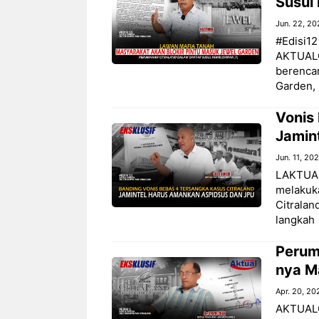
Susul 
Jun. 22, 20
#Edisi1
AKTUALON
berenca
Garden, 
Vonis
Jamin
Jun. 11, 20
LAKTUAL
melakuka
Citralan
langkah
Perum
nya M
Apr. 20, 20
AKTUALON