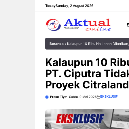
Langsung
Today
Sunday, 2 August 2026
ke
isi
Beranda
»
‎Kalaupun 10 Ribu Ha Lahan Diberikan,
‎Kalaupun 10 Rib
PT. Ciputra Tida
Proyek Citraland
EKSKLUSIF
Prase Tiyo
Sabtu, 9 Mei 2026