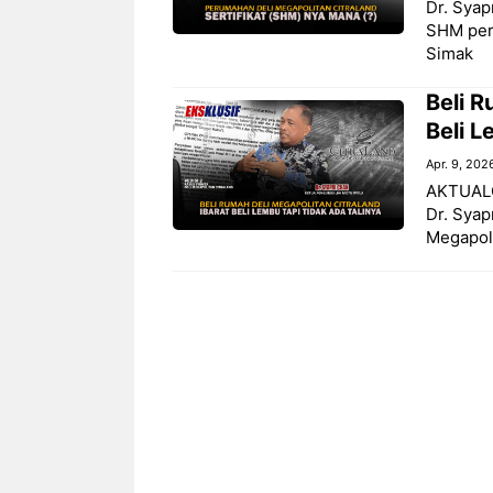
Dr. Syap
SHM per
Simak
‎Beli 
Beli L
Apr. 9, 202
AKTUALON
Dr. Syap
Megapolit