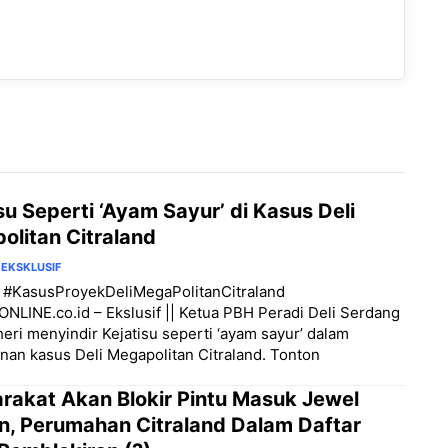
su Seperti ‘Ayam Sayur’ di Kasus Deli
olitan Citraland
6
EKSKLUSIF
3 #KasusProyekDeliMegaPolitanCitraland
LINE.co.id – Ekslusif || Ketua PBH Peradi Deli Serdang
eri menyindir Kejatisu seperti ‘ayam sayur’ dalam
an kasus Deli Megapolitan Citraland. Tonton
rakat Akan Blokir Pintu Masuk Jewel
n, Perumahan Citraland Dalam Daftar