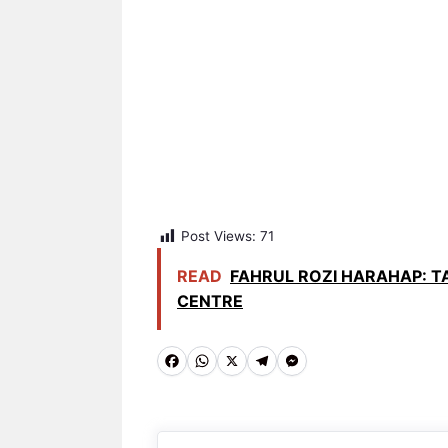
Post Views:
71
READ
FAHRUL ROZI HARAHAP: T
CENTRE
F
W
X
T
M
a
h
e
e
c
a
l
s