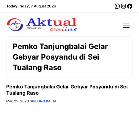
Langsung
WhatsA
Insta
Fac
Today
Friday, 7 August 2026
ke
isi
Me
Pemko Tanjungbalai Gelar
Gebyar Posyandu di Sei
Tualang Raso
Pemko Tanjungbalai Gelar Gebyar Posyandu di Sei
Tualang Raso
Mei. 23, 2023
TANJUNG BALAI