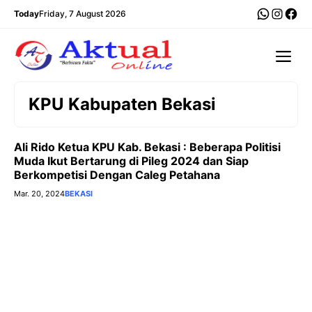
Langsung
WhatsA
Insta
Fac
Today
Friday, 7 August 2026
ke
isi
Me
KPU Kabupaten Bekasi
Ali Rido Ketua KPU Kab. Bekasi : Beberapa Politisi
Muda Ikut Bertarung di Pileg 2024 dan Siap
Berkompetisi Dengan Caleg Petahana
Mar. 20, 2024
BEKASI