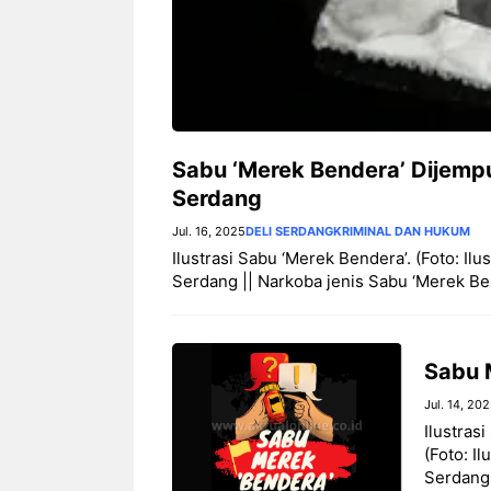
‎Sabu ‘Merek Bendera’ Dijemput
Serdang
Jul. 16, 2025
DELI SERDANG
KRIMINAL DAN HUKUM
‎Ilustrasi Sabu ‘Merek Bendera’. (Foto: Ilu
Serdang || Narkoba jenis Sabu ‘Merek Be
‎Sabu 
Jul. 14, 20
Ilustras
(Foto: Il
Serdang