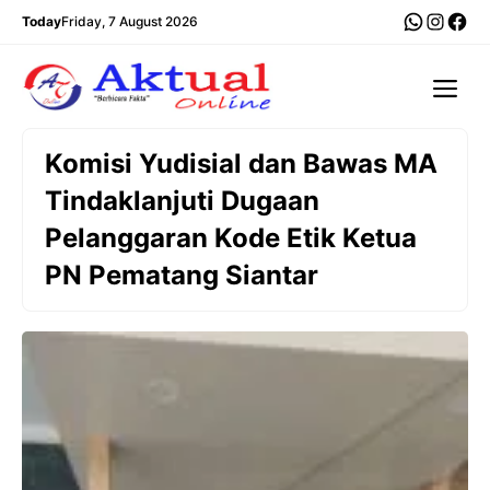
Langsung
WhatsA
Insta
Fac
Today
Friday, 7 August 2026
ke
isi
Me
Komisi Yudisial dan Bawas MA
Tindaklanjuti Dugaan
Pelanggaran Kode Etik Ketua
PN Pematang Siantar