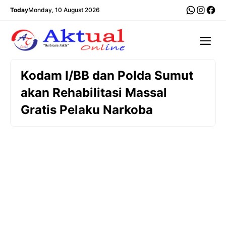
Langsung
WhatsA
Insta
Fac
Today
Monday, 10 August 2026
ke
isi
Me
Kodam I/BB dan Polda Sumut
akan Rehabilitasi Massal
Gratis Pelaku Narkoba