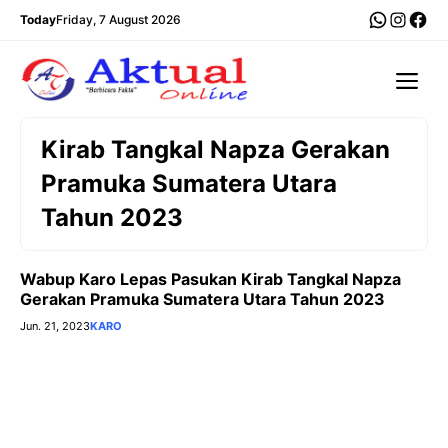
Langsung
WhatsA
Insta
Fac
Today
Friday, 7 August 2026
ke
isi
Me
Kirab Tangkal Napza Gerakan
Pramuka Sumatera Utara
Tahun 2023
Wabup Karo Lepas Pasukan Kirab Tangkal Napza
Gerakan Pramuka Sumatera Utara Tahun 2023
Jun. 21, 2023
KARO