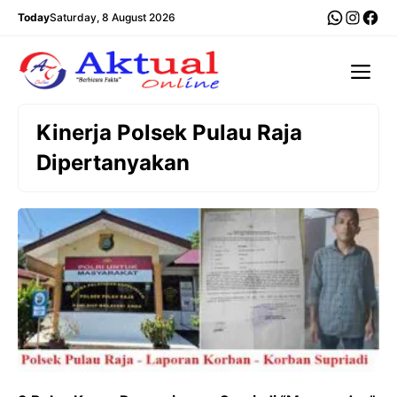
Langsung
WhatsA
Insta
Fac
Today
Saturday, 8 August 2026
ke
isi
Me
Kinerja Polsek Pulau Raja
Dipertanyakan