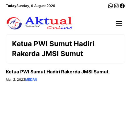
Langsung
WhatsA
Insta
Fac
Today
Sunday, 9 August 2026
ke
isi
Me
Ketua PWI Sumut Hadiri
Rakerda JMSI Sumut
Ketua PWI Sumut Hadiri Rakerda JMSI Sumut
Mar. 2, 2023
MEDAN