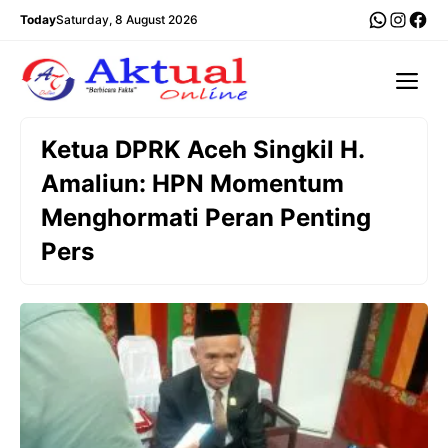
Langsung
WhatsA
Insta
Fac
Today
Saturday, 8 August 2026
ke
isi
Me
Ketua DPRK Aceh Singkil H.
Amaliun: HPN Momentum
Menghormati Peran Penting
Pers