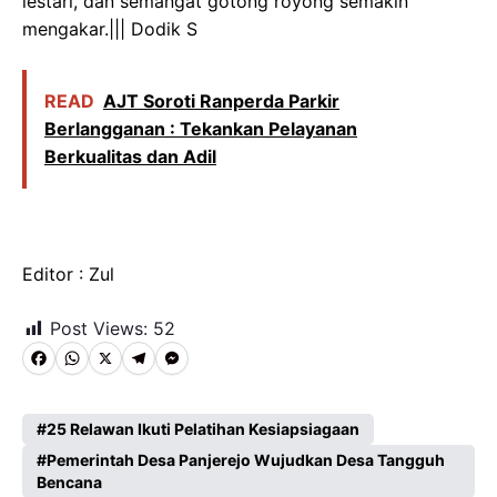
lestari, dan semangat gotong royong semakin
mengakar.||| Dodik S
READ
AJT Soroti Ranperda Parkir
Berlangganan : Tekankan Pelayanan
Berkualitas dan Adil
Editor : Zul
Post Views:
52
F
W
X
T
M
a
h
e
e
c
a
l
s
25 Relawan Ikuti Pelatihan Kesiapsiagaan
e
Pemerintah Desa Panjerejo Wujudkan Desa Tangguh
t
e
s
Bencana