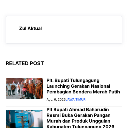
b
s
g
e
o
A
r
n
o
p
a
g
k
p
m
e
Zul Aktual
r
RELATED POST
Plt. Bupati Tulungagung
Launching Gerakan Nasional
Pembagian Bendera Merah Putih
Agu. 6, 2026
JAWA TIMUR
Plt Bupati Ahmad Baharudin
Resmi Buka Gerakan Pangan
Murah dan Produk Unggulan
Kabupaten Tulungagung 2026