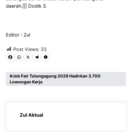
daerah.||| Dodik S
Editor : Zul
Post Views:
33
F
W
X
T
M
a
h
e
e
c
a
l
s
Job Fair Tulungagung 2026 Hadirkan 3.700
Lowongan Kerja
e
t
e
s
b
s
g
e
o
A
r
n
o
p
a
g
Zul Aktual
k
p
m
e