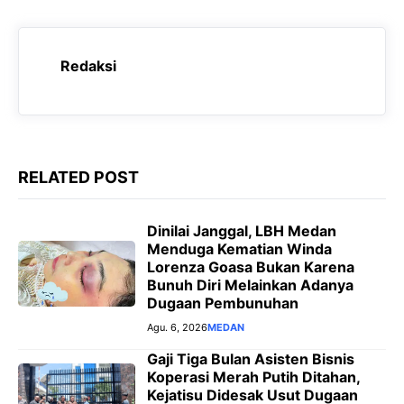
c
a
l
s
e
t
e
s
Redaksi
b
s
g
e
o
A
r
n
o
p
a
g
k
p
m
e
RELATED POST
r
Dinilai Janggal, LBH Medan
Menduga Kematian Winda
Lorenza Goasa Bukan Karena
Bunuh Diri Melainkan Adanya
Dugaan Pembunuhan
Agu. 6, 2026
MEDAN
‎Gaji Tiga Bulan Asisten Bisnis
Koperasi Merah Putih Ditahan,
Kejatisu Didesak Usut Dugaan