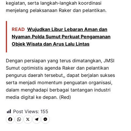
kegiatan, serta langkah-langkah koordinasi
menjelang pelaksanaan Raker dan pelantikan.
READ
Wujudkan Libur Lebaran Aman dan
Nyaman,Polda Sumut Perkuat Pengamanan
Objek Wisata dan Arus Lalu Lintas
Dengan persiapan yang terus dimatangkan, JMSI
Sumut optimistis agenda Raker dan pelantikan
pengurus daerah tersebut,, dapat berjalan sukses
serta menjadi momentum penguatan organisasi,
dalam menghadapi berbagai tantangan industri
media digital ke depan. (Red)
Post Views:
155
F
W
X
T
M
a
h
e
e