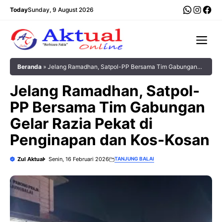
Langsung
WhatsA
Insta
Fac
Today
Sunday, 9 August 2026
ke
isi
Me
Beranda
»
Jelang Ramadhan, Satpol-PP Bersama Tim Gabungan
Gelar Razia Pekat di Penginapan dan Kos-Kosan
Jelang Ramadhan, Satpol-
PP Bersama Tim Gabungan
Gelar Razia Pekat di
Penginapan dan Kos-Kosan
Zul Aktual
Senin, 16 Februari 2026
TANJUNG BALAI