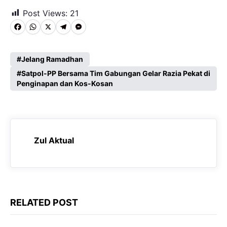
Post Views:
21
F
W
X
T
M
a
h
e
e
c
a
l
s
Jelang Ramadhan
e
Satpol-PP Bersama Tim Gabungan Gelar Razia Pekat di
t
e
s
Penginapan dan Kos-Kosan
b
s
g
e
o
A
r
n
o
p
a
g
k
p
m
e
Zul Aktual
r
RELATED POST