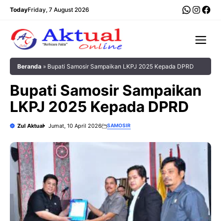
Langsung
WhatsA
Insta
Fac
Today
Friday, 7 August 2026
ke
isi
Me
Beranda
»
Bupati Samosir Sampaikan LKPJ 2025 Kepada DPRD
Bupati Samosir Sampaikan
LKPJ 2025 Kepada DPRD
Zul Aktual
Jumat, 10 April 2026
SAMOSIR