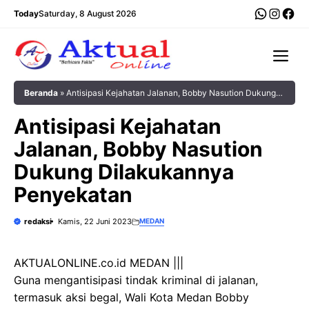
Langsung
WhatsA
Insta
Fac
Today
Saturday, 8 August 2026
ke
isi
Me
Beranda
»
Antisipasi Kejahatan Jalanan, Bobby Nasution Dukung
Dilakukannya Penyekatan
Antisipasi Kejahatan
Jalanan, Bobby Nasution
Dukung Dilakukannya
Penyekatan
redaksi
Kamis, 22 Juni 2023
MEDAN
AKTUALONLINE.co.id MEDAN |||
Guna mengantisipasi tindak kriminal di jalanan,
termasuk aksi begal, Wali Kota Medan Bobby