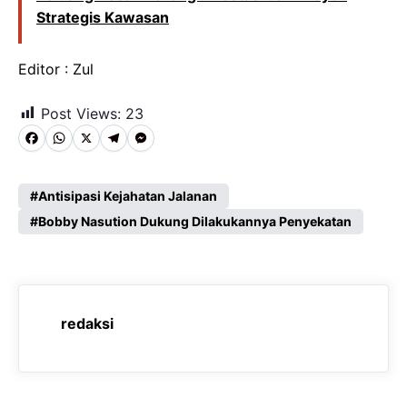
Strategis Kawasan
Editor : Zul
Post Views:
23
F
W
X
T
M
a
h
e
e
c
a
l
s
Antisipasi Kejahatan Jalanan
e
Bobby Nasution Dukung Dilakukannya Penyekatan
t
e
s
b
s
g
e
o
A
r
n
o
p
a
g
redaksi
k
p
m
e
r