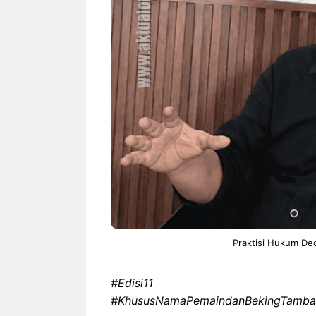
Praktisi Hukum Dedi
‎#Edisi11
‎#KhususNamaPemaindanBekingTamba