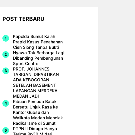
POST TERBARU
Kapolda Sumut Kalah
Prapid Kasus Penahanan
Cien Siong Tanpa Bukti
Nyawa Tak Berharga Lagi
Dibanding Pembangunan
Sport Centre
PROF. JOHANNES
TARIGAN: DIPASTIKAN
ADA KEBOCORAN
SETELAH BASEMENT
LAPANGAN MERDEKA
MEDAN JADI
Ribuan Pemuda Batak
Bersatu Unjuk Rasa ke
Kantor Gubsu dan
Walikota Medan Menolak
Radikalisme di Sumut
PTPN II Diduga Hanya
Terima Rp30 M dari