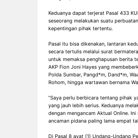
‎Keduanya dapat terjerat Pasal 433 
seseorang melakukan suatu perbuatan
kepentingan pihak tertentu.
‎Pasal itu bisa dikenakan, lantaran k
secara tertulis melalui surat bermate
untuk memaksa penghapusan berita te
AKP Fion Joni Hayes yang membeberk
Polda Sumbar, Pangd*m, Dand*m, Waas
Rohom, hingga wartawan bernama Wan
‎”Saya perlu berbicara tentang pihak
yang jauh lebih serius. Keduanya mel
dengan mengancam Aktual Online. Ini
ancaman pidana paling lama empat tah
‎Di Pasal 8 ayat (1) Undang-Undang Pe