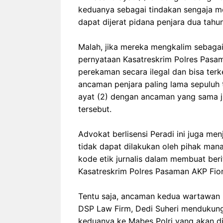
keduanya sebagai tindakan sengaja 
dapat dijerat pidana penjara dua tahun
‎Malah, jika mereka mengkalim sebag
pernyataan Kasatreskrim Polres Pasa
perekaman secara ilegal dan bisa ter
ancaman penjara paling lama sepuluh t
ayat (2) dengan ancaman yang sama 
tersebut.
‎Advokat berlisensi Peradi ini juga m
tidak dapat dilakukan oleh pihak ma
kode etik jurnalis dalam membuat ber
Kasatreskrim Polres Pasaman AKP Fion
‎Tentu saja, ancaman kedua wartawan 
DSP Law Firm, Dedi Suheri mendukung
keduanya ke Mabes Polri yang akan d