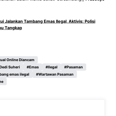
i Jalankan Tambang Emas Ilegal, Aktivis: Polisi
mpu Tangkap
tual Online Diancam
Dedi Suheri
Emas
Ilegal
Pasaman
ang emas ilegal
Wartawan Pasaman
ne