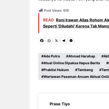
Post Views:
619
READ
Roni Irawan Alias Rohom Aku
Seperti 'Diludahi' Karena Tak Ma
F
W
X
T
M
a
h
e
e
c
a
l
s
Ade Putra
Ahmad Harahap
Ak
e
Atual Online Dipaksa Hapus Berita
t
e
s
Praktisi Hukum
Tambang
Tamb
b
s
g
e
Wartawan Pasaman Ancam Aktual Onli
o
A
r
n
o
p
a
g
k
p
m
e
r
Prase Tiyo