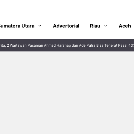
Sumatera Utara
Advertorial
Riau
Aceh
rita, 2 Wartawan Pasaman Ahmad Harahap dan Ade Putra Bisa Terjerat Pasal 4