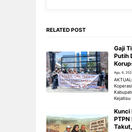
RELATED POST
‎Gaji 
Putih 
Korup
Agu. 6, 20
‎AKTUALO
Koperasi
Kabupate
Kejatisu
‎Kunci
PTPN 
Takut