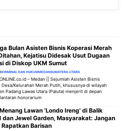
Tiga Bulan Asisten Bisnis Koperasi Merah
Ditahan, Kejatisu Didesak Usut Dugaan
si di Diskop UKM Sumut
26
KRIMINAL DAN HUKUM
MEDAN
SUMATERA UTARA
NLINE.co.id – Medan || Sejumlah Asisten Bisnis
 Desa/Kelurahan Merah Putih, khususnya di wilayah
n Padang Lawas Utara (Paluta) menjerit di depan
 lantaran honorarium
 Menang Lawan ‘Londo Ireng’ di Balik
I dan Jewel Garden, Masyarakat: Jangan
, Rapatkan Barisan